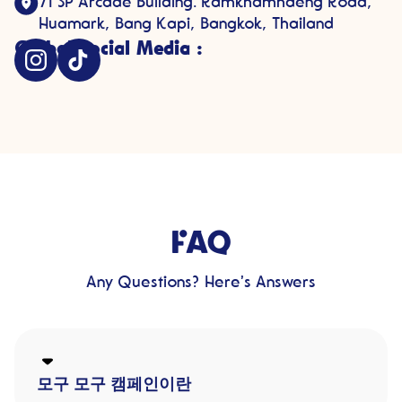
71 SP Arcade Building. Ramkhamhaeng Road,
Huamark, Bang Kapi, Bangkok, Thailand
Global Social Media :
FAQ
Any Questions? Here’s Answers
모구 모구 캠페인이란